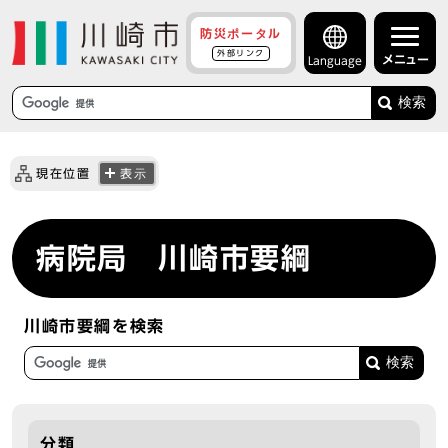
防災ポータル
外部リンク
メニュー
Language
検索
現在位置
表示
病院局 川崎市要綱
川崎市要綱を検索
分類