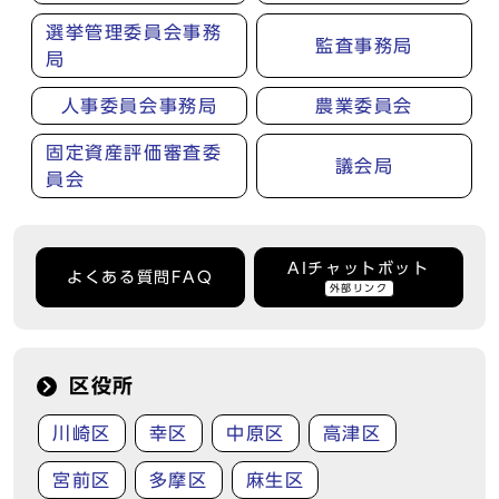
選挙管理委員会事務
監査事務局
局
人事委員会事務局
農業委員会
固定資産評価審査委
議会局
員会
AIチャットボット
よくある質問FAQ
外部リンク
区役所
川崎区
幸区
中原区
高津区
宮前区
多摩区
麻生区