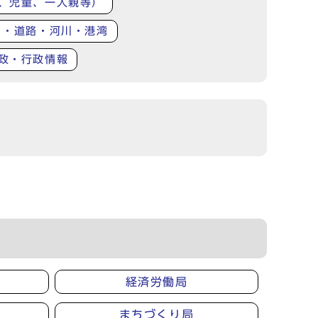
、児童、一人親等）
り・道路・河川・港湾
政・行政情報
経済労働局
まちづくり局