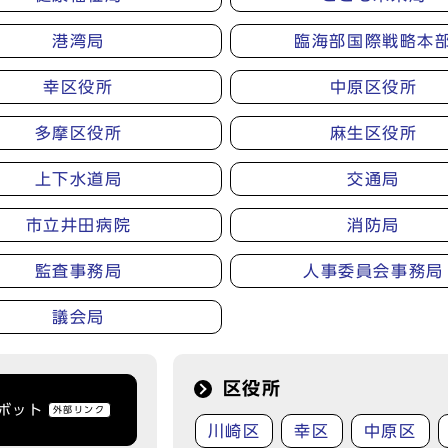
港湾局
臨海部国際戦略本
幸区役所
中原区役所
多摩区役所
麻生区役所
上下水道局
交通局
市立井田病院
消防局
監査事務局
人事委員会事務局
議会局
区役所
トボット
外部リンク
川崎区
幸区
中原区