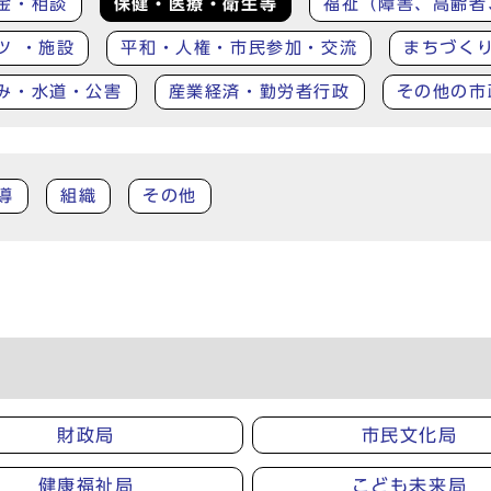
金・相談
保健・医療・衛生等
福祉（障害、高齢者
ツ ・施設
平和・人権・市民参加・交流
まちづく
み・水道・公害
産業経済・勤労者行政
その他の市
導
組織
その他
財政局
市民文化局
健康福祉局
こども未来局