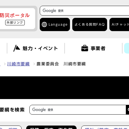
防災ポータル
外部リンク
Language
よくある質問
FAQ
AIチャッ
て
魅力・イベント
事業者
報
川崎市要綱
農業委員会 川崎市要綱
要綱を検索