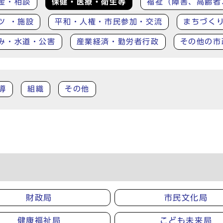
金・相談
保健・医療・衛生等
福祉（障害、高齢者
ツ ・施設
平和・人権・市民参加・交流
まちづく
み・水道・公害
産業経済・勤労者行政
その他の市
導
組織
その他
財政局
市民文化局
健康福祉局
こども未来局