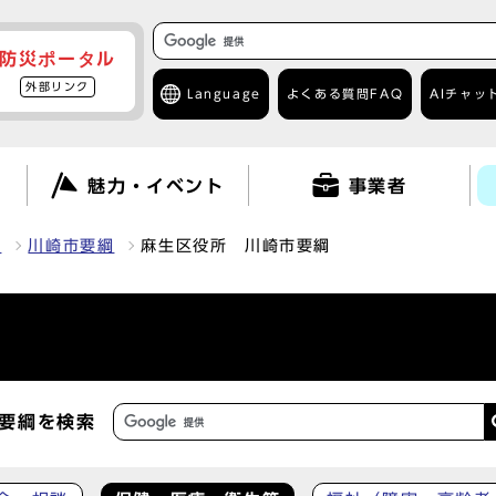
防災ポータル
外部リンク
Language
よくある質問
FAQ
AIチャッ
て
魅力・イベント
事業者
報
川崎市要綱
麻生区役所 川崎市要綱
要綱を検索