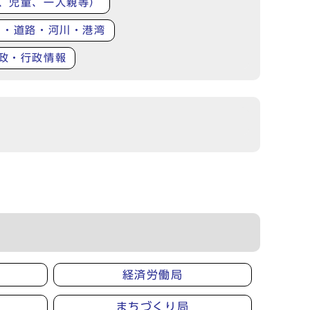
、児童、一人親等）
り・道路・河川・港湾
政・行政情報
経済労働局
まちづくり局