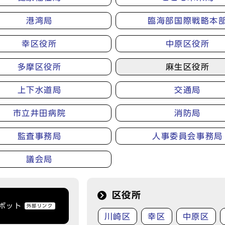
港湾局
臨海部国際戦略本
幸区役所
中原区役所
多摩区役所
麻生区役所
上下水道局
交通局
市立井田病院
消防局
監査事務局
人事委員会事務局
議会局
区役所
トボット
外部リンク
川崎区
幸区
中原区