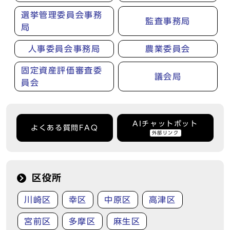
選挙管理委員会事務
監査事務局
局
人事委員会事務局
農業委員会
固定資産評価審査委
議会局
員会
AIチャットボット
よくある質問FAQ
外部リンク
区役所
川崎区
幸区
中原区
高津区
宮前区
多摩区
麻生区