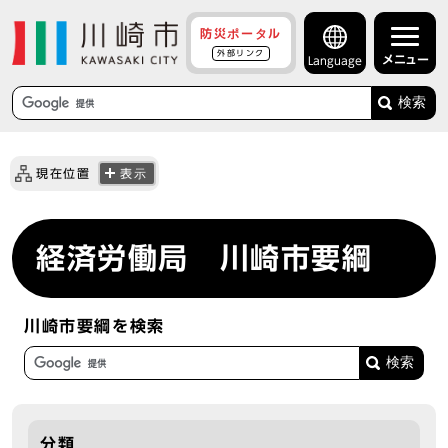
防災ポータル
外部リンク
メニュー
Language
検索
現在位置
表示
経済労働局 川崎市要綱
川崎市要綱を検索
分類