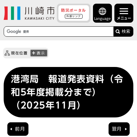
防災ポータル
外部リンク
メニュー
Language
検索
現在位置
表示
港湾局 報道発表資料（令
和5年度掲載分まで）
（2025年11月）
前月
翌月