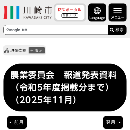
防災ポータル
外部リンク
メニュー
Language
検索
現在位置
表示
農業委員会 報道発表資料
（令和5年度掲載分まで）
（2025年11月）
前月
翌月