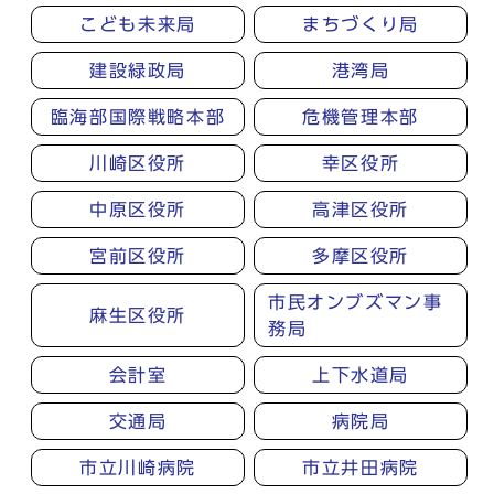
こども未来局
まちづくり局
建設緑政局
港湾局
臨海部国際戦略本部
危機管理本部
川崎区役所
幸区役所
中原区役所
高津区役所
宮前区役所
多摩区役所
市民オンブズマン事
麻生区役所
務局
会計室
上下水道局
交通局
病院局
市立川崎病院
市立井田病院