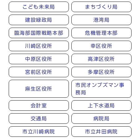
こども未来局
まちづくり局
建設緑政局
港湾局
臨海部国際戦略本部
危機管理本部
川崎区役所
幸区役所
中原区役所
高津区役所
宮前区役所
多摩区役所
市民オンブズマン事
麻生区役所
務局
会計室
上下水道局
交通局
病院局
市立川崎病院
市立井田病院