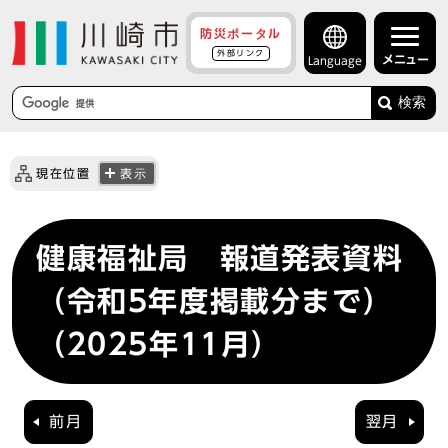
防災ポータル
外部リンク
メニュー
Language
検索
現在位置
表示
健康福祉局 報道発表資料
（令和5年度掲載分まで）
（2025年11月）
前月
翌月