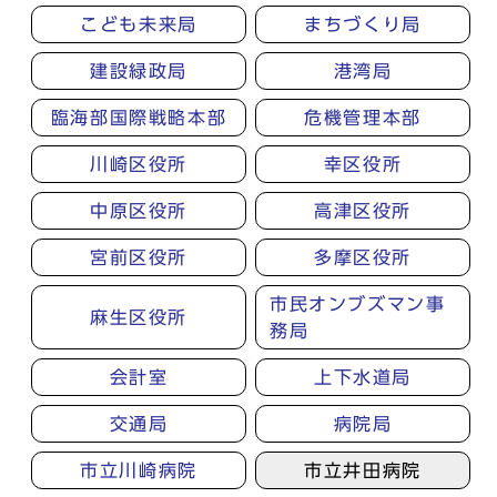
こども未来局
まちづくり局
建設緑政局
港湾局
臨海部国際戦略本部
危機管理本部
川崎区役所
幸区役所
中原区役所
高津区役所
宮前区役所
多摩区役所
市民オンブズマン事
麻生区役所
務局
会計室
上下水道局
交通局
病院局
市立川崎病院
市立井田病院