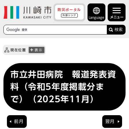
防災ポータル
外部リンク
メニュー
Language
検索
現在位置
表示
市立井田病院 報道発表資
料（令和5年度掲載分ま
で）（2025年11月）
前月
翌月