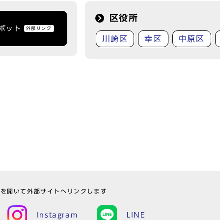
区役所
トボット
外部リンク
川崎区
幸区
中原区
ウを開いて外部サイトへリンクします
Instagram
LINE