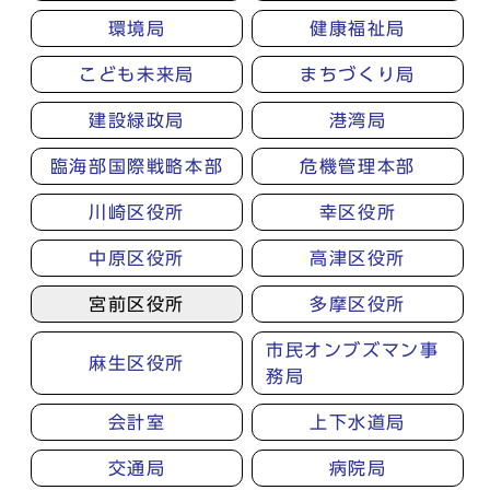
環境局
健康福祉局
こども未来局
まちづくり局
建設緑政局
港湾局
臨海部国際戦略本部
危機管理本部
川崎区役所
幸区役所
中原区役所
高津区役所
宮前区役所
多摩区役所
市民オンブズマン事
麻生区役所
務局
会計室
上下水道局
交通局
病院局