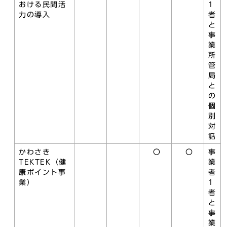
おける民間活
1
力の導入
者
と
事
業
所
管
局
と
の
個
別
対
話
かわさき
〇
〇
事
TEKTEK（健
業
康ポイント事
者
業）
1
者
と
事
業