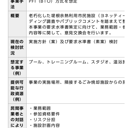
事業手
PFI（BTO）方式を想定
法
概要
老朽化した堤根余熱利用市民施設（ヨネッティー
ディング調査やパブリックコメントを踏まえて整
本事業の要求水準書策定に向けて、業務範囲・参
内容等に関して、意見交換会を行います。
現在の
実施方針（案）及び要求水準書（素案）検討
検討状
況
想定す
プール、トレーニングルーム、スタジオ、温浴施
る事業
（例）
提供可
事業の実施場所、隣接するごみ焼却施設からの蒸
能な行
政資源
（例）
民間事
・業務範囲
業者と
・参加資格要件
の対話
・リスク分担
により
・施設計画内容