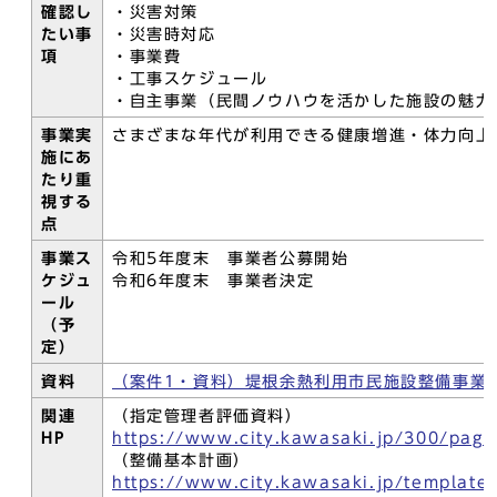
確認し
・災害対策
たい事
・災害時対応
項
・事業費
・工事スケジュール
・自主事業（民間ノウハウを活かした施設の魅力
事業実
さまざまな年代が利用できる健康増進・体力向
施にあ
たり重
視する
点
事業ス
令和5年度末 事業者公募開始
ケジュ
令和6年度末 事業者決定
ール
（予
定）
資料
（案件1・資料）堤根余熱利用市民施設整備事業(PD
関連
（指定管理者評価資料）
HP
https://www.city.kawasaki.jp/300/pag
（整備基本計画）
https://www.city.kawasaki.jp/template