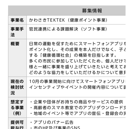
募集情報
事業名
かわさきTEKTEK（健康ポイント事業）
事業手
官民連携による課題解決（ソフト事業）
法
概要
日常の運動を促すためにスマートフォンアプリを
ポイント化し、その成果を本人だけでなく、子ど
する「健康循環社会」の構築を目指します。
多くの市民に参加していただくため、個人だけで
様と一緒に事業を盛り上げていきたいと考えてお
どのような協力をしていただけるかについて意見
現在の
10月の事業開始に向けてスマートフォンアプリ
検討状
インセンティブやイベントの開催内容について調
況
想定す
・企業や団体がお持ちの商品やサービスの提供
る事業
・高齢者のスマホ教室でのアプリダウンロード支
（例）
・地域のイベント等でアプリの宣伝・登録会の実
提供可
・アプリのバナー広告
能な行
・市のHP及び事業のSNS