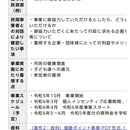
政資源
（例）
民間事
・事業に御協力していただけるとしたら、どうい
業者と
いただけるか
の対話
・御協力いただくにあたって行政に求める企画や
により
等について
確認し
・重視する企業・団体様にとっての利益やメリッ
たい事
項
事業実
・市民の健康増進
施にあ
・子ども達への還元
たり重
・参加者の確保
視する
点
事業ス
・令和5年10月 事業開始
ケジュ
・令和6年3月 個人インセンティブ応募期間、
ール
・令和6年4月 令和6年度事業スタート
（予
・令和6年5～6月 令和5年度分の寄附金を学校
定）
資料
（案件2・資料）健康ポイント事業(PDF形式,1.0