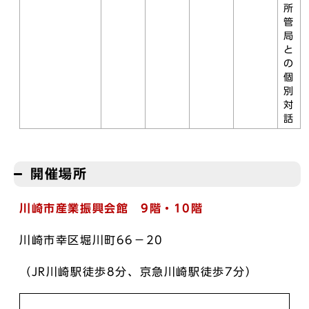
所
管
局
と
の
個
別
対
話
開催場所
川崎市産業振興会館 9階・10階
川崎市幸区堀川町66−20
（JR川崎駅徒歩8分、京急川崎駅徒歩7分）