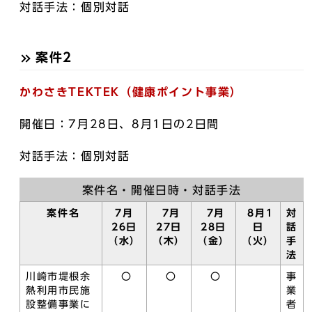
対話手法：個別対話
案件2
かわさきTEKTEK（健康ポイント事業）
開催日：7月28日、8月1日の2日間
対話手法：個別対話
案件名・開催日時・対話手法
案件名
7月
7月
7月
8月1
対
26日
27日
28日
日
話
（水）
（木）
（金）
（火）
手
法
川崎市堤根余
〇
〇
〇
事
熱利用市民施
業
設整備事業に
者