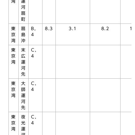
湾
運
河
扇
町
東
扇
B，
8.3
3.1
8.2
1.
京
島
4
湾
沖
東
末
C，
京
広
4
湾
運
河
先
東
大
C，
京
師
4
湾
運
河
先
東
夜
C，
京
光
4
湾
運