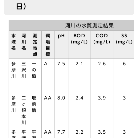
日）
河川の水質測定結果
水
河
測
環
pH
BOD
COD
SS
域
川
定
境
(mg/L)
(mg/L)
(mg/L)
名
名
地
目
点
標
多
三
一
A
7.5
2.1
2.6
6
摩
沢
の
川
川
橋
多
二
堰
AA
8.0
2.4
3.9
3
摩
ヶ
前
川
領
橋
本
川
多
平
平
AA
7.7
2.2
3.5
3