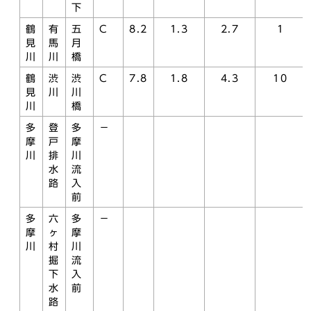
下
鶴
有
五
C
8.2
1.3
2.7
1
見
馬
月
川
川
橋
鶴
渋
渋
C
7.8
1.8
4.3
10
見
川
川
川
橋
多
登
多
－
摩
戸
摩
川
排
川
水
流
路
入
前
多
六
多
－
摩
ヶ
摩
川
村
川
掘
流
下
入
水
前
路