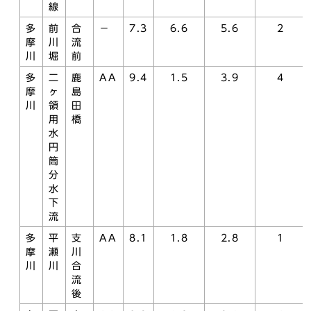
線
多
前
合
－
7.3
6.6
5.6
2
摩
川
流
川
堀
前
多
二
鹿
AA
9.4
1.5
3.9
4
摩
ヶ
島
川
領
田
用
橋
水
円
筒
分
水
下
流
多
平
支
AA
8.1
1.8
2.8
1
摩
瀬
川
川
川
合
流
後