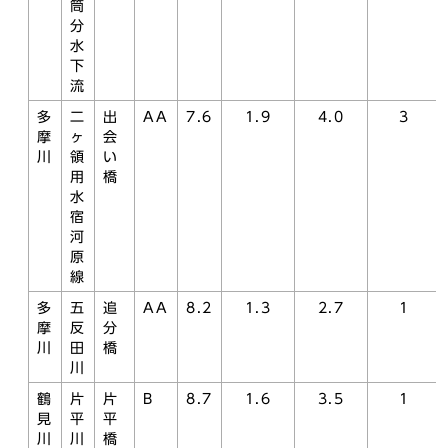
筒
分
水
下
流
多
二
出
AA
7.6
1.9
4.0
3
摩
ヶ
会
川
領
い
用
橋
水
宿
河
原
線
多
五
追
AA
8.2
1.3
2.7
1
摩
反
分
川
田
橋
川
鶴
片
片
B
8.7
1.6
3.5
1
見
平
平
川
川
橋