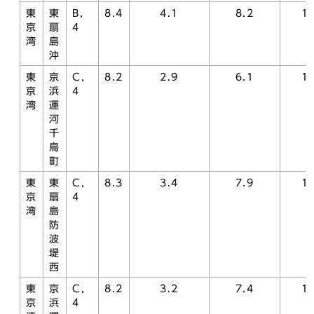
東
東
B，
8.4
4.1
8.2
1.
京
扇
4
湾
島
沖
東
京
C，
8.2
2.9
6.1
1.
京
浜
4
湾
運
河
千
鳥
町
東
東
C，
8.3
3.4
7.9
1.
京
扇
4
湾
島
防
波
堤
西
東
京
C，
8.2
3.2
7.4
1.
京
浜
4