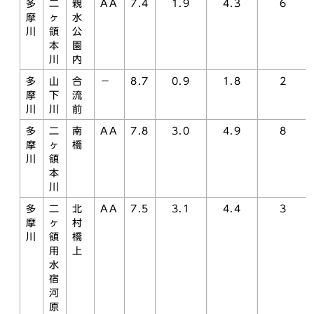
多
二
親
AA
7.4
1.9
4.3
6
摩
ヶ
水
川
領
公
本
園
川
内
多
山
合
－
8.7
0.9
1.8
2
摩
下
流
川
川
前
多
二
南
AA
7.8
3.0
4.9
8
摩
ヶ
橋
川
領
本
川
多
二
北
AA
7.5
3.1
4.4
3
摩
ヶ
村
川
領
橋
用
上
水
宿
河
原