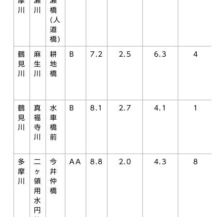
摩
瀬
瀬
川
川
橋
(人
道
橋)
鶴
麻
耕
B
7.2
2.5
6.3
4
見
生
地
川
川
橋
鶴
真
水
B
8.1
2.7
4.1
1
見
福
車
川
寺
橋
川
前
多
二
今
AA
8.8
2.0
4.3
8
摩
ヶ
井
川
領
仲
用
橋
水
円