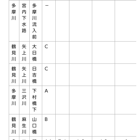
多
宮
多
－
摩
内
摩
川
下
川
水
流
路
入
前
鶴
矢
大
C
見
上
日
川
川
橋
鶴
矢
日
C
見
上
吉
川
川
橋
多
三
下
A
摩
沢
村
川
川
橋
下
鶴
麻
山
B
見
生
口
川
川
橋