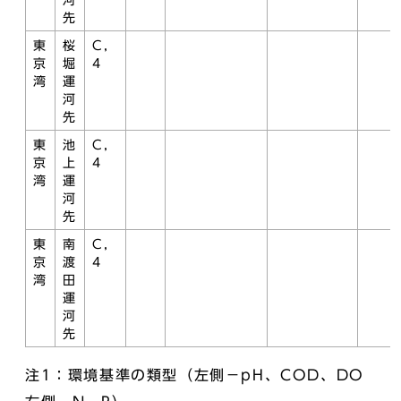
河
先
東
桜
C，
京
堀
4
湾
運
河
先
東
池
C，
京
上
4
湾
運
河
先
東
南
C，
京
渡
4
湾
田
運
河
先
注1：環境基準の類型（左側－pH、COD、DO