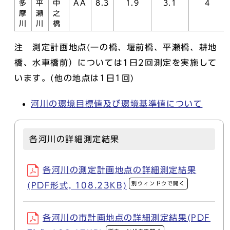
多
平
中
AA
8.3
1.9
3.1
4
摩
瀬
之
川
川
橋
注 測定計画地点(一の橋、堰前橋、平瀬橋、耕地
橋、水車橋前）については1日2回測定を実施して
います。(他の地点は1日1回)
河川の環境目標値及び環境基準値について
各河川の詳細測定結果
各河川の測定計画地点の詳細測定結果
別ウィンドウで開く
(PDF形式, 108.23KB)
各河川の市計画地点の詳細測定結果(PDF