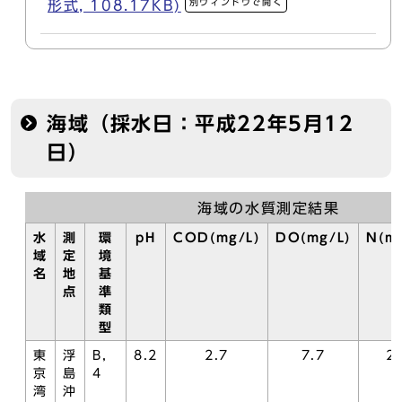
別ウィンドウで開く
形式, 108.17KB)
海域（採水日：平成22年5月12
日）
海域の水質測定結果
水
測
環
pH
COD(mg/L)
DO(mg/L)
N(mg
域
定
境
名
地
基
点
準
類
型
東
浮
B，
8.2
2.7
7.7
2.
京
島
4
湾
沖