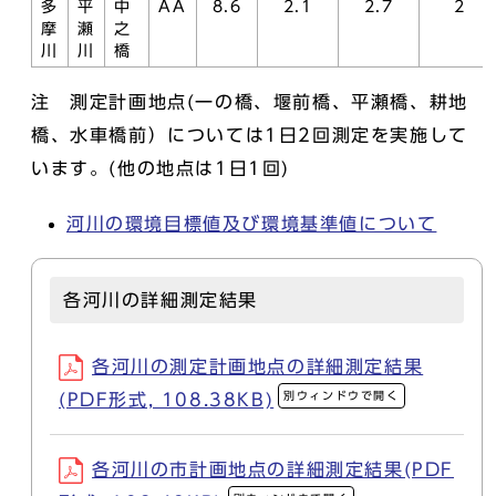
多
平
中
AA
8.6
2.1
2.7
2
摩
瀬
之
川
川
橋
注 測定計画地点(一の橋、堰前橋、平瀬橋、耕地
橋、水車橋前）については1日2回測定を実施して
います。(他の地点は1日1回)
河川の環境目標値及び環境基準値について
各河川の詳細測定結果
各河川の測定計画地点の詳細測定結果
別ウィンドウで開く
(PDF形式, 108.38KB)
各河川の市計画地点の詳細測定結果(PDF