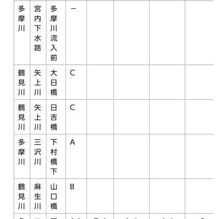
多
宮
多
－
摩
内
摩
川
下
川
水
流
路
入
前
鶴
矢
大
C
見
上
日
川
川
橋
鶴
矢
日
C
見
上
吉
川
川
橋
多
三
下
A
摩
沢
村
川
川
橋
下
鶴
麻
山
B
見
生
口
川
川
橋