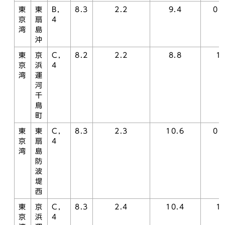
東
東
B，
8.3
2.2
9.4
0.
京
扇
4
湾
島
沖
東
京
C，
8.2
2.2
8.8
1.
京
浜
4
湾
運
河
千
鳥
町
東
東
C，
8.3
2.3
10.6
0.
京
扇
4
湾
島
防
波
堤
西
東
京
C，
8.3
2.4
10.4
1.
京
浜
4