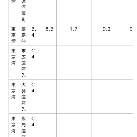
湾
運
河
扇
町
東
扇
B，
8.3
1.7
9.2
0.
京
島
4
湾
沖
東
末
C，
京
広
4
湾
運
河
先
東
大
C，
京
師
4
湾
運
河
先
東
夜
C，
京
光
4
湾
運