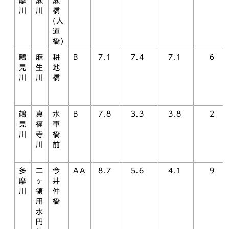
摩
瀬
瀬
川
川
橋
(人
道
橋)
鶴
麻
耕
B
7.1
7.4
7.1
6
見
生
地
川
川
橋
鶴
真
水
B
7.8
3.3
3.8
2
見
福
車
川
寺
橋
川
前
多
二
今
AA
8.7
5.6
4.1
9
摩
ヶ
井
川
領
仲
用
橋
水
円