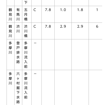
下
鶴
有
五
C
7.8
1.0
1.8
1
見
馬
月
川
川
橋
鶴
渋
渋
C
7.8
2.9
2.9
6
見
川
川
川
橋
多
登
多
－
摩
戸
摩
川
排
川
水
流
路
入
前
多
六
多
－
摩
ヶ
摩
川
村
川
掘
流
下
入
水
前
路