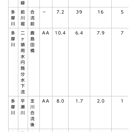
線
多
前
合
－
7.2
39
16
5
摩
川
流
川
堀
前
多
二
鹿
AA
10.4
6.4
7.9
7
摩
ヶ
島
川
領
田
用
橋
水
円
筒
分
水
下
流
多
平
支
AA
8.0
1.7
2.0
1
摩
瀬
川
川
川
合
流
後