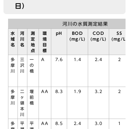
日）
河川の水質測定結果
水
河
測
環
pH
BOD
COD
SS
域
川
定
境
(mg/L)
(mg/L)
(mg/L)
名
名
地
目
点
標
多
三
一
A
7.6
1.4
2.4
2
摩
沢
の
川
川
橋
多
二
堰
AA
8.3
1.9
3.2
2
摩
ヶ
前
川
領
橋
本
川
多
平
平
AA
8.5
2.4
3.0
1