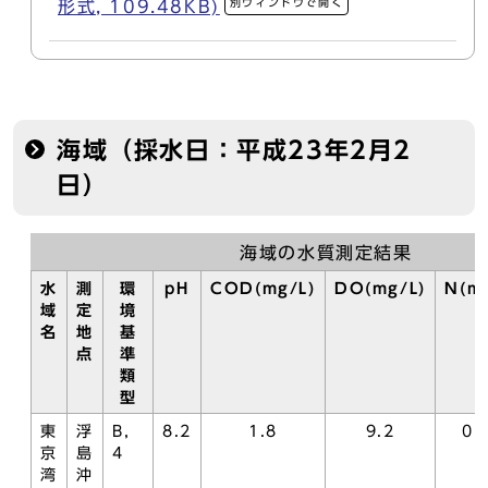
別ウィンドウで開く
形式, 109.48KB)
海域（採水日：平成23年2月2
日）
海域の水質測定結果
水
測
環
pH
COD(mg/L)
DO(mg/L)
N(mg
域
定
境
名
地
基
点
準
類
型
東
浮
B，
8.2
1.8
9.2
0.
京
島
4
湾
沖