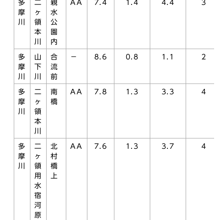
多
二
親
AA
7.4
1.4
4.4
3
摩
ヶ
水
川
領
公
本
園
川
内
多
山
合
－
8.6
0.8
1.1
2
摩
下
流
川
川
前
多
二
南
AA
7.8
1.3
3.3
4
摩
ヶ
橋
川
領
本
川
多
二
北
AA
7.6
1.3
3.7
4
摩
ヶ
村
川
領
橋
用
上
水
宿
河
原