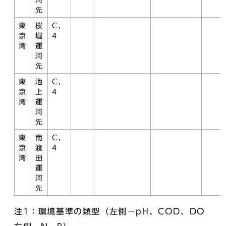
河
先
東
桜
C，
京
堀
4
湾
運
河
先
東
池
C，
京
上
4
湾
運
河
先
東
南
C，
京
渡
4
湾
田
運
河
先
注1：環境基準の類型（左側－pH、COD、DO