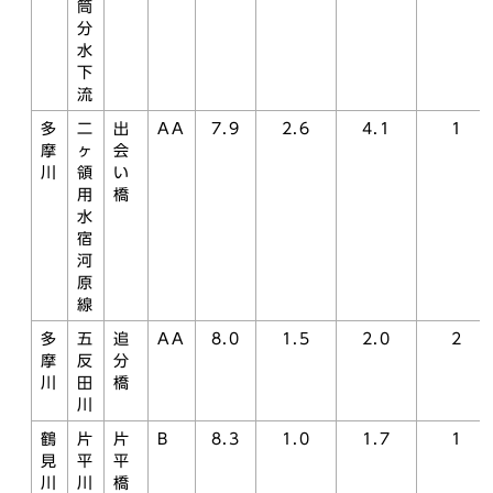
筒
分
水
下
流
多
二
出
AA
7.9
2.6
4.1
1
摩
ヶ
会
川
領
い
用
橋
水
宿
河
原
線
多
五
追
AA
8.0
1.5
2.0
2
摩
反
分
川
田
橋
川
鶴
片
片
B
8.3
1.0
1.7
1
見
平
平
川
川
橋