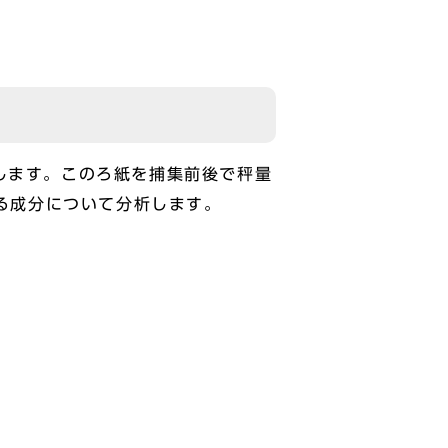
集します。このろ紙を捕集前後で秤量
れる成分について分析します。