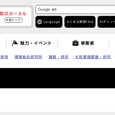
防災ポータル
外部リンク
Language
よくある質問
FAQ
AIチャッ
て
魅力・イベント
事業者
・港湾
環境総合研究所
調査・研究
大気環境調査・研究