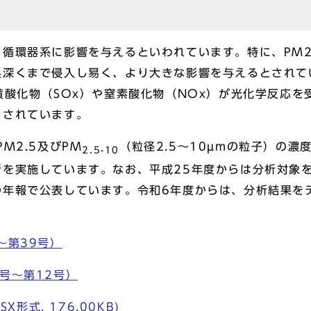
環器系に影響を与えるといわれています。特に、PM2.
奥深くまで侵入し易く、より大きな影響を与えるとされて
黄酸化物（SOx）や窒素酸化物（NOx）が光化学反応
とされています。
M2.5及びPM
（粒径2.5～10µmの粒子）の
2.5-10
を実施しています。なお、平成25年度からは分析対象を
の年報で公表しています。令和6年度からは、分析結果を
～第39号）
号～第12号）
X形式, 176.00KB)