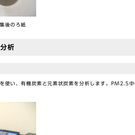
捕集後のろ紙
の分析
使い、有機炭素と元素状炭素を分析します。PM2.5
。