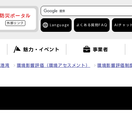
防災ポータル
外部リンク
Language
よくある質問
FAQ
AIチャッ
て
魅力・イベント
事業者
・港湾
環境影響評価（環境アセスメント）
環境影響評価制