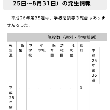
25日～8月31日）の発生情報
平成26年第35週は、学級閉鎖等の報告はありま
せんでした。
施設数（週別・学校種別）
報
高
中
小
保
幼
そ
総
告
校
学
学校
育
稚
の
計
平
-
-
週
校
園
園
他
成
25
年
第
36
週
平
-
-
-
-
-
-
0
成
25
年
第