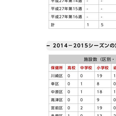
平成27年第14週
-
-
平成27年第15週
-
-
平成27年第16週
-
-
計
1
5
2014－2015シーズン
施設数（区別・
保健所
高校
中学校
小学校
川崎区
0
0
19
幸区
0
1
8
中原区
0
1
18
高津区
0
0
9
宮前区
0
2
19