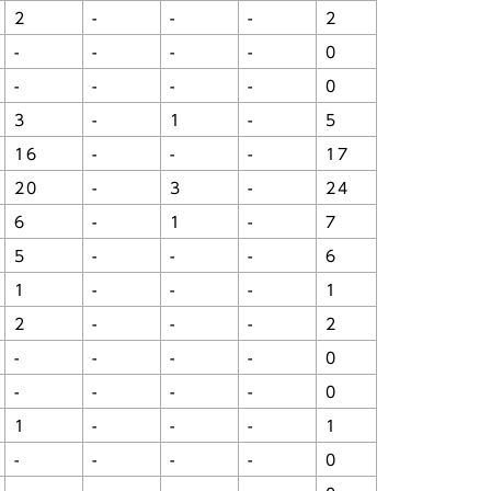
2
-
-
-
2
-
-
-
-
0
-
-
-
-
0
3
-
1
-
5
16
-
-
-
17
20
-
3
-
24
6
-
1
-
7
5
-
-
-
6
1
-
-
-
1
2
-
-
-
2
-
-
-
-
0
-
-
-
-
0
1
-
-
-
1
-
-
-
-
0