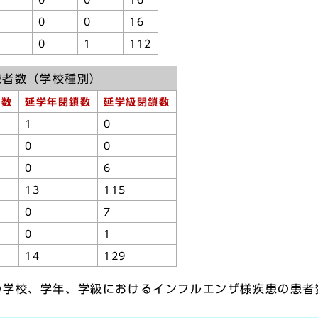
2
0
0
16
1
0
0
16
5
0
1
112
患者数（学校種別）
鎖数
延学年閉鎖数
延学級閉鎖数
1
0
0
0
0
6
13
115
0
7
0
1
14
129
の学校、学年、学級におけるインフルエンザ様疾患の患者