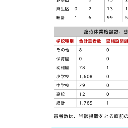
多摩区
1
0
13
麻生区
0
2
13
総計
1
6
99
臨時休業施設数、
学校種別
合計患者数
延施設閉
その他
8
0
保育園
0
0
幼稚園
78
1
小学校
1,608
0
中学校
79
0
高校
12
0
総計
1,785
1
患者数は、当該措置をとる直前