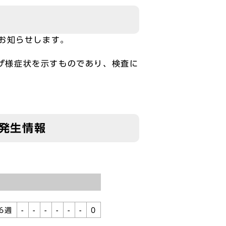
お知らせします。
ザ様症状を示すものであり、検査に
の発生情報
6週
-
-
-
-
-
-
0