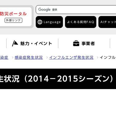
防災ポータル
外部リンク
Language
よくある質問
FAQ
AIチャッ
て
魅力・イベント
事業者
感染症
感染症発生状況
インフルエンザ発生状況
インフル
状況（2014－2015シーズン