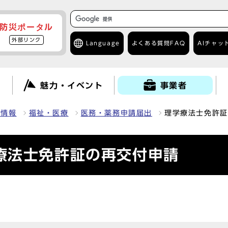
防災ポータル
外部リンク
Language
よくある質問
FAQ
AIチャッ
て
魅力・イベント
事業者
種情報
福祉・医療
医務・薬務申請届出
理学療法士免許証
療法士免許証の再交付申請