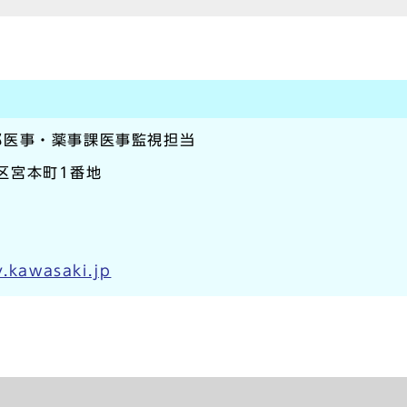
部医事・薬事課医事監視担当
崎区宮本町1番地
y.kawasaki.jp