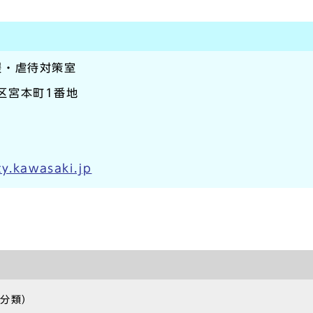
援・虐待対策室
崎区宮本町1番地
y.kawasaki.jp
の分類）