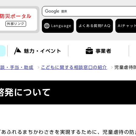
防災ポータル
外部リンク
Language
よくある質問
FAQ
AIチャッ
て
魅力・イベント
事業者
相談・手当・助成
こどもに関する相談窓口の紹介
児童虐待
啓発について
があふれるまちかわさきを実現するために、児童虐待の防