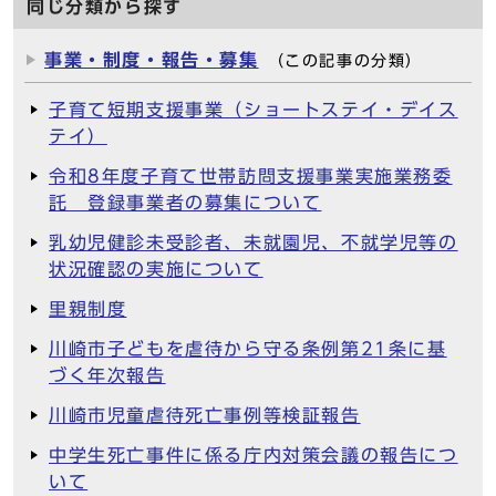
同じ分類から探す
事業・制度・報告・募集
（この記事の分類）
子育て短期支援事業（ショートステイ・デイス
テイ）
令和8年度子育て世帯訪問支援事業実施業務委
託 登録事業者の募集について
乳幼児健診未受診者、未就園児、不就学児等の
状況確認の実施について
里親制度
川崎市子どもを虐待から守る条例第21条に基
づく年次報告
川崎市児童虐待死亡事例等検証報告
中学生死亡事件に係る庁内対策会議の報告につ
いて