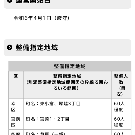
運営開始日
令和6年4月1日（厳守）
整備指定地域
整備指定地域
区
整備指定地域
整備人
(別添整備指定地域範囲図の枠線で囲ん
数
でいる範囲）
（目
安）
幸
町名：東小倉、塚越3丁目
60人
区
程度
宮前
町名：宮崎1・2丁目
60人
区
程度
多摩
町名：登戸（一部）
60人