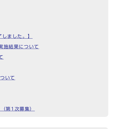
了しました。】
実施結果について
て
について
て（第1次募集）