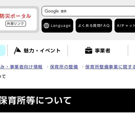
防災ポータル
外部リンク
Language
よくある質問
FAQ
AIチャッ
て
魅力・イベント
事業者
組み・事業者向け情報
保育所の整備
保育所整備事業に関す
いて
可保育所等について