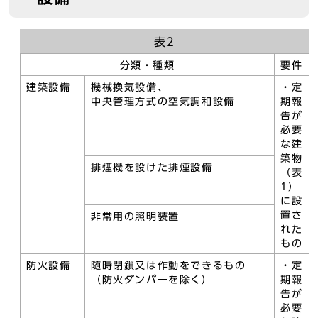
表2
分類・種類
要件
建築設備
機械換気設備、
・定
中央管理方式の空気調和設備
期報
告が
必要
な建
築物
排煙機を設けた排煙設備
（表
1）
に設
置さ
非常用の照明装置
れた
もの
防火設備
随時閉鎖又は作動をできるもの
・定
（防火ダンパーを除く）
期報
告が
必要