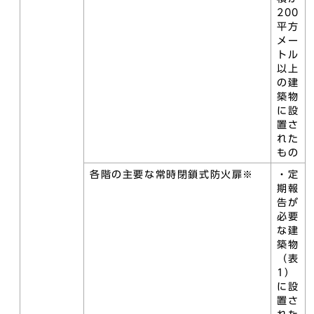
200
平方
メー
トル
以上
の建
築物
に設
置さ
れた
もの
各階の主要な常時閉鎖式防火扉※
・定
期報
告が
必要
な建
築物
（表
1）
に設
置さ