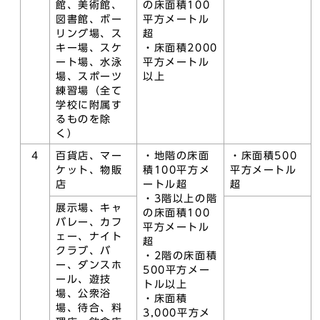
館、美術館、
の床面積100
図書館、ボー
平方メートル
リング場、ス
超
キー場、スケ
・床面積2000
ート場、水泳
平方メートル
場、スポーツ
以上
練習場（全て
学校に附属す
るものを除
く）
4
百貨店、マー
・地階の床面
・床面積500
ケット、物販
積100平方メ
平方メートル
店
ートル超
超
・3階以上の階
展示場、キャ
の床面積100
バレー、カフ
平方メートル
ェー、ナイト
超
クラブ、バ
・2階の床面積
ー、ダンスホ
500平方メー
ール、遊技
トル以上
場、公衆浴
・床面積
場、待合、料
3,000平方メ