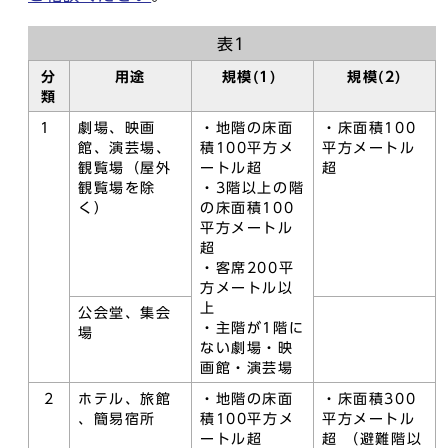
表1
分
用途
規模(1)
規模(2)
類
1
劇場、映画
・地階の床面
・床面積100
館、演芸場、
積100平方メ
平方メートル
観覧場（屋外
ートル超
超
観覧場を除
・3階以上の階
く）
の床面積100
平方メートル
超
・客席200平
方メートル以
上
公会堂、集会
・主階が1階に
場
ない劇場・映
画館・演芸場
2
ホテル、旅館
・地階の床面
・床面積300
、簡易宿所
積100平方メ
平方メートル
ートル超
超 （避難階以