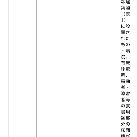
な建
築物
（表
1）
に設
置さ
れた
もの
・病
院、
有床
診療
所、
高齢
者・
障害
者等
の就
寝用
途部
分の
床面
積が