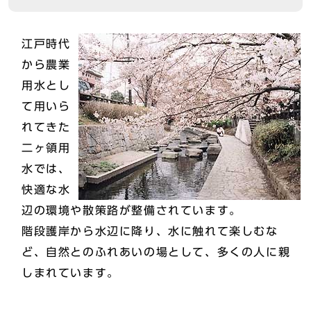
江戸時代
から農業
用水とし
て用いら
れてきた
二ヶ領用
水では、
快適な水
辺の環境や散策路が整備されています。
階段護岸から水辺に降り、水に触れて楽しむな
ど、自然とのふれあいの場として、多くの人に親
しまれています。