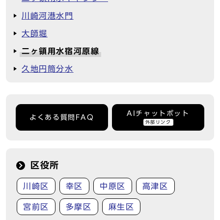
川崎河港水門
大師堀
二ヶ領用水宿河原線
久地円筒分水
AIチャットボット
よくある質問FAQ
外部リンク
区役所
川崎区
幸区
中原区
高津区
宮前区
多摩区
麻生区