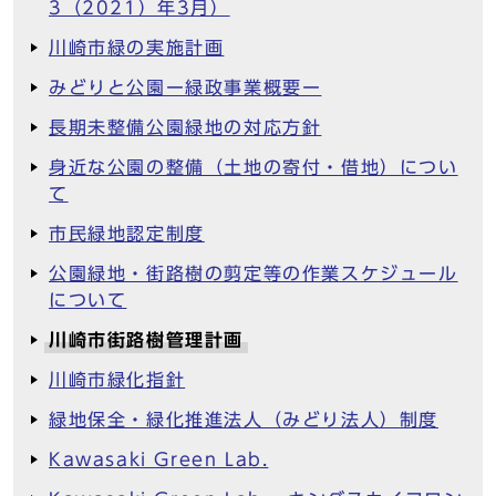
3（2021）年3月）
川崎市緑の実施計画
みどりと公園ー緑政事業概要ー
長期未整備公園緑地の対応方針
身近な公園の整備（土地の寄付・借地）につい
て
市民緑地認定制度
公園緑地・街路樹の剪定等の作業スケジュール
について
川崎市街路樹管理計画
川崎市緑化指針
緑地保全・緑化推進法人（みどり法人）制度
Kawasaki Green Lab.