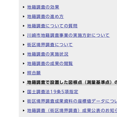
地籍調査の効果
地籍調査の進め方
地籍調査についての質問
川崎市地籍調査事業の実施方針について
街区境界調査について
地籍調査の実施状況
地籍調査の成果の閲覧
照合願
地籍調査で設置した図根点（測量基準点）
国土調査法19条5項指定
街区境界調査成果資料の座標値データにつ
地籍調査（街区境界調査）成果公表のお知