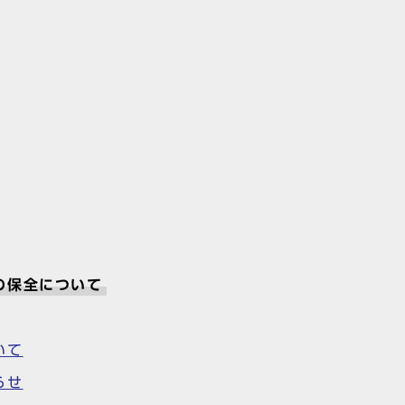
の保全について
いて
らせ