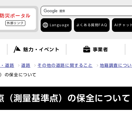
防災ポータル
外部リンク
Language
よくある質問
FAQ
AIチャッ
て
魅力・イベント
事業者
車・道路
道路
その他の道路に関すること
地籍調査につい
点）の保全について
点（測量基準点）の保全について