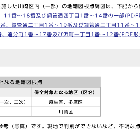
実施した川崎区内（一部）の地籍図根点網図は、下記から
1番～18番及び鋼管通四丁目1番～14番の一部(PDF形式
、鋼管通二丁目1番～19番及び鋼管通三丁目11番～14番(P
追分町1番～17番及び浜町一丁目1番～12番(PDF形式, 
となる地籍図根点
保全対象となる地区（区名）
一次、二次）
麻生区、多摩区
川崎区
考（写真）です。現地で判別ができないなど、不明な点