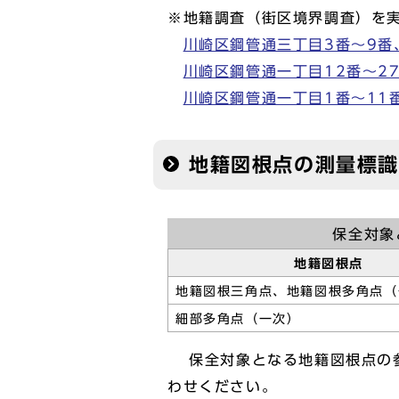
※地籍調査（街区境界調査）を
川崎区鋼管通三丁目3番～9番、1
川崎区鋼管通一丁目12番～27番
川崎区鋼管通一丁目1番～11番、
地籍図根点の測量標識
保全対象
地籍図根点
地籍図根三角点、地籍図根多角点（
細部多角点（一次）
保全対象となる地籍図根点の参
わせください。