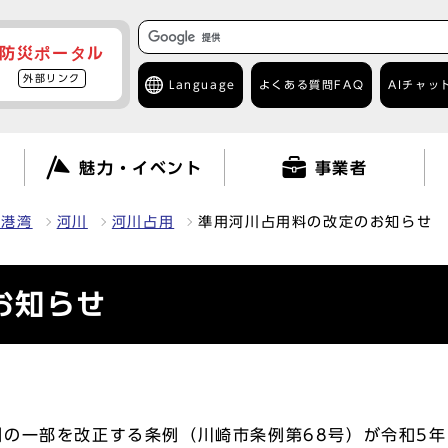
防災ポータル
外部リンク
Language
よくある質問
FAQ
AIチャッ
て
魅力・イベント
事業者
・港湾
河川
河川占用
準用河川占用料の改定のお知らせ
お知らせ
一部を改正する条例（川崎市条例第68号）が令和5年1