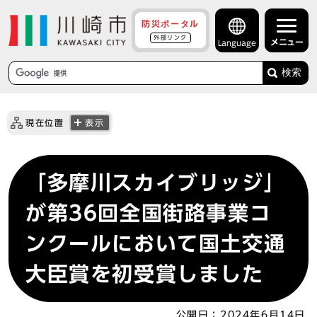
防災ポータル
外部リンク
メニュー
Language
検索
現在位置
表示
「多摩川スカイブリッジ」
が第36回全国街路事業コ
ンクールにおいて国土交通
大臣賞を初受賞しました
公開日：
2024年6月14日