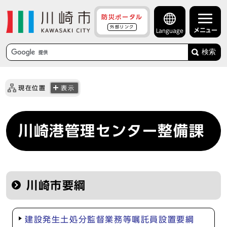
防災ポータル
外部リンク
メニュー
Language
検索
現在位置
表示
川崎港管理センター整備課
川崎市要綱
建設発生土処分監督業務等嘱託員設置要綱