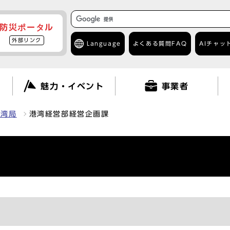
防災ポータル
外部リンク
Language
よくある質問
FAQ
AIチャッ
て
魅力・イベント
事業者
港湾局
港湾経営部経営企画課