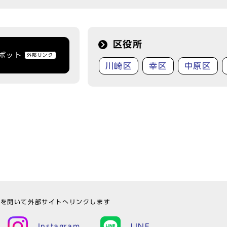
区役所
トボット
外部リンク
川崎区
幸区
中原区
ウを開いて外部サイトへリンクします
Instagram
LINE