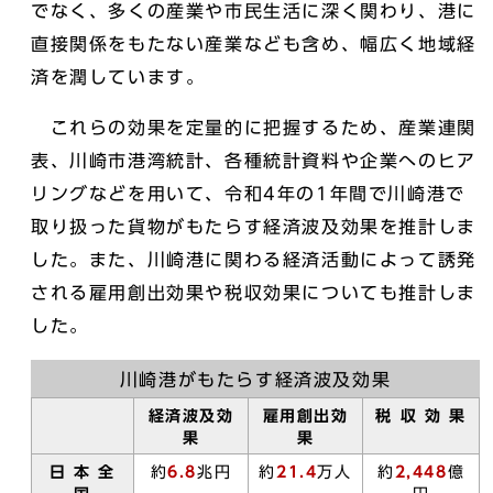
でなく、多くの産業や市民生活に深く関わり、港に
直接関係をもたない産業なども含め、幅広く地域経
済を潤しています。
これらの効果を定量的に把握するため、産業連関
表、川崎市港湾統計、各種統計資料や企業へのヒア
リングなどを用いて、令和4年の1年間で川崎港で
取り扱った貨物がもたらす経済波及効果を推計しま
した。また、川崎港に関わる経済活動によって誘発
される雇用創出効果や税収効果についても推計しま
した。
川崎港がもたらす経済波及効果
経済波及効
雇用創出効
税 収 効 果
果
果
日 本 全
約
6.8
兆円
約
21.4
万人
約
2,448
億