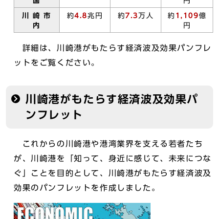
国
円
川 崎 市
約
4.8
兆円
約
7.3
万人
約
1,109
億
内
円
詳細は、川崎港がもたらす経済波及効果パンフレ
ットをご覧ください。
川崎港がもたらす経済波及効果パ
ンフレット
これからの川崎港や港湾業界を支える若者たち
が、川崎港を「知って、身近に感じて、未来につな
ぐ」ことを目的として、川崎港がもたらす経済波及
効果のパンフレットを作成しました。