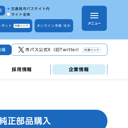
サイト内検索の範囲
交通局市バスサイト内
索
サイト全体
メニュー
トボット
オンライン手続 ほか
外部リンク
組織
市バス公式X（旧Twitter）
外部リンク
採用情報
企業情報
ス純正部品購入