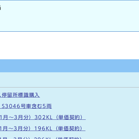
当
ス停留所標識購入
S3046号車含む5両
1月～3月分）302KL（単価契約）
1月～3月分）196KL（単価契約）