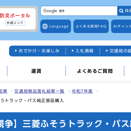
検
防災ポータル
外部リンク
Language
よくある質問
FAQ
AIチャッ
おでかけ・お楽しみ
入札情報
交通局の
運賃
よくあるご質問
結果
交通局物品落札結果一覧
令和7年度
そうトラック・バス純正部品購入
般競争】三菱ふそうトラック・バ