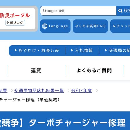
検
防災ポータル
外部リンク
Language
よくある質問
FAQ
AIチャッ
おでかけ・お楽しみ
入札情報
交通局の
運賃
よくあるご質問
結果
交通局物品落札結果一覧
令和7年度
ボチャージャー修理（単価契約）
一般競争】ターボチャージャー修理