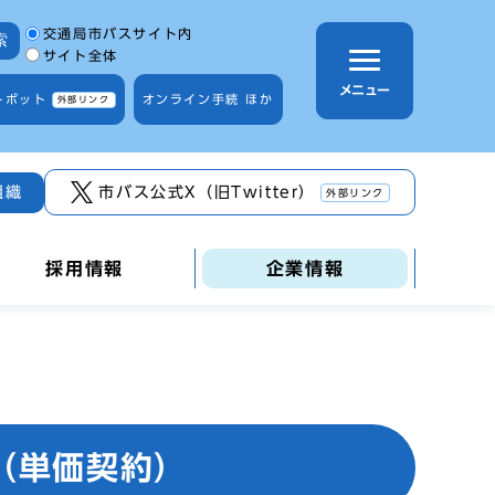
サイト内検索の範囲
交通局市バスサイト内
索
サイト全体
メニュー
トボット
オンライン手続 ほか
外部リンク
組織
市バス公式X（旧Twitter）
外部リンク
採用情報
企業情報
（単価契約）