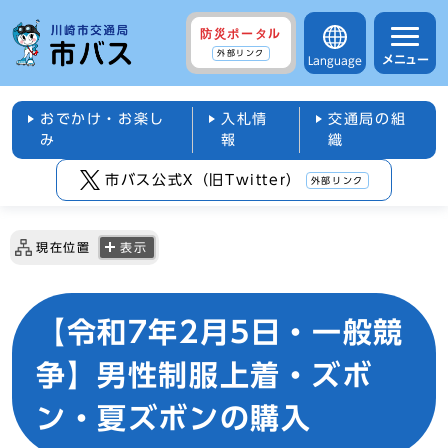
防災ポータル
外部リンク
メニュー
Language
おでかけ・お楽し
入札情
交通局の組
み
報
織
市バス公式X（旧Twitter）
外部リンク
現在位置
表示
【令和7年2月5日・一般競
争】男性制服上着・ズボ
ン・夏ズボンの購入