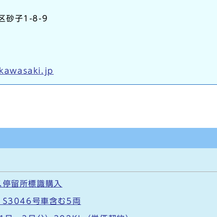
区砂子1-8-9
.kawasaki.jp
ス停留所標識購入
S3046号車含む5両