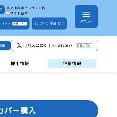
サイト内検索の範囲
交通局市バスサイト内
索
サイト全体
メニュー
トボット
オンライン手続 ほか
外部リンク
組織
市バス公式X（旧Twitter）
外部リンク
採用情報
企業情報
カバー購入