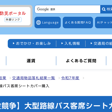
検
防災ポータル
外部リンク
Language
よくある質問
FAQ
AIチャッ
おでかけ・お楽しみ
入札情報
交通局の
運賃
よくあるご質問
結果
交通局物品落札結果一覧
令和7年度
路線バス客席シートカバー購入
一般競争】大型路線バス客席シート