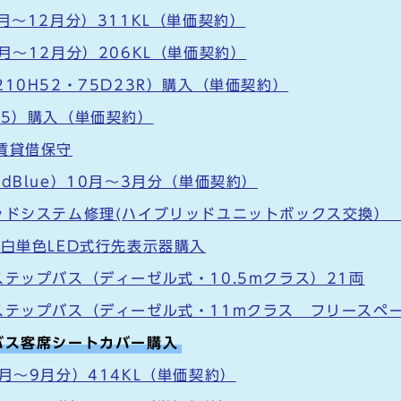
月～12月分）311KL（単価契約）
月～12月分）206KL（単価契約）
10H52・75D23R）購入（単価契約）
75）購入（単価契約）
賃貸借保守
dBlue）10月～3月分（単価契約）
ッドシステム修理(ハイブリッドユニットボックス交換） 
度白単色LED式行先表示器購入
テップバス（ディーゼル式・10.5mクラス）21両
ステップバス（ディーゼル式・11mクラス フリースペー
バス客席シートカバー購入
月～9月分）414KL（単価契約）