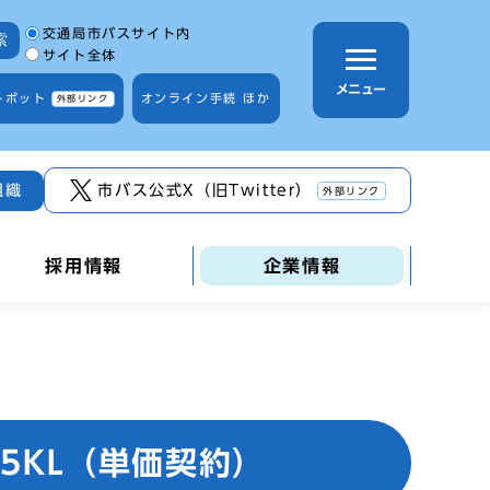
サイト内検索の範囲
交通局市バスサイト内
索
サイト全体
メニュー
トボット
オンライン手続 ほか
外部リンク
組織
市バス公式X（旧Twitter）
外部リンク
採用情報
企業情報
5KL（単価契約）