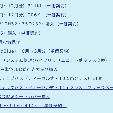
月～12月分）311KL（単価契約）
月～12月分）206KL（単価契約）
10H52・75D23R）購入（単価契約）
75）購入（単価契約）
賃貸借保守
dBlue）10月～3月分（単価契約）
ッドシステム修理(ハイブリッドユニットボックス交換） 
度白単色LED式行先表示器購入
テップバス（ディーゼル式・10.5mクラス）21両
ステップバス（ディーゼル式・11mクラス フリースペー
バス客席シートカバー購入
月～9月分）414KL（単価契約）