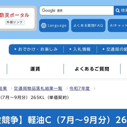
検
防災ポータル
外部リンク
Language
よくある質問
FAQ
AIチャッ
おでかけ・お楽しみ
入札情報
交通局の
運賃
よくあるご質問
結果
交通局物品落札結果一覧
令和7年度
7月～9月分）265KL（単価契約）
般競争】軽油C（7月～9月分）26