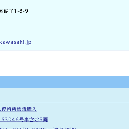
区砂子1-8-9
.kawasaki.jp
ス停留所標識購入
S3046号車含む5両