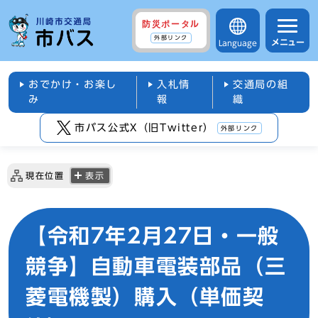
防災ポータル
外部リンク
メニュー
Language
おでかけ・お楽し
入札情
交通局の組
み
報
織
市バス公式X（旧Twitter）
外部リンク
現在位置
表示
【令和7年2月27日・一般
競争】自動車電装部品（三
菱電機製）購入（単価契