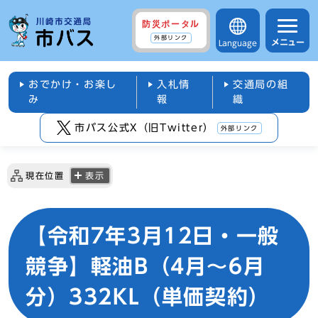
防災ポータル
外部リンク
メニュー
Language
おでかけ・お楽し
入札情
交通局の組
み
報
織
市バス公式X（旧Twitter）
外部リンク
現在位置
表示
【令和7年3月12日・一般
競争】軽油B（4月～6月
分）332KL（単価契約）