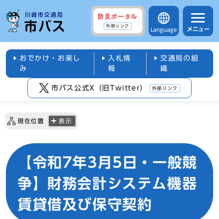
防災ポータル
外部リンク
メニュー
Language
おでかけ・お楽し
入札情
交通局の組
み
報
織
市バス公式X（旧Twitter）
外部リンク
現在位置
表示
【令和7年3月5日・一般競
争】財務会計システム機器
賃貸借及び保守契約