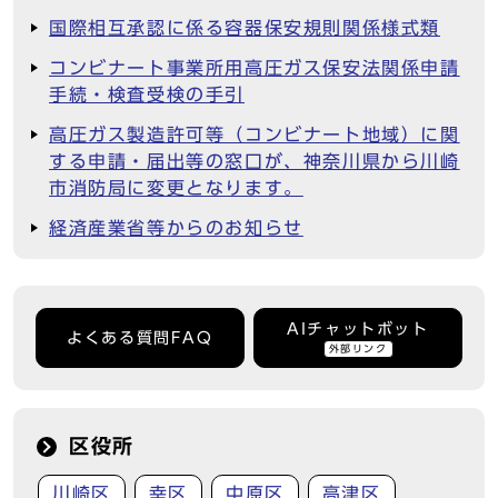
国際相互承認に係る容器保安規則関係様式類
コンビナート事業所用高圧ガス保安法関係申請
手続・検査受検の手引
高圧ガス製造許可等（コンビナート地域）に関
する申請・届出等の窓口が、神奈川県から川崎
市消防局に変更となります。
経済産業省等からのお知らせ
AIチャットボット
よくある質問FAQ
外部リンク
区役所
川崎区
幸区
中原区
高津区