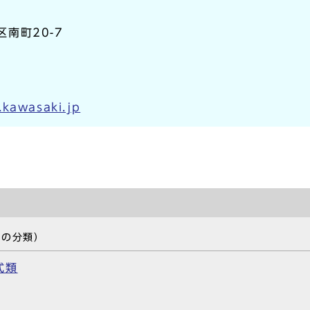
区南町20-7
.kawasaki.jp
事の分類）
式類