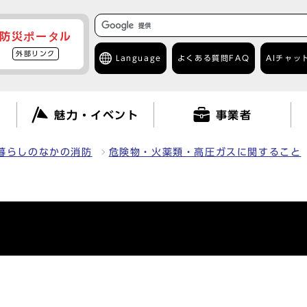
防災ポータル
外部リンク
Language
よくある質問
FAQ
AIチャッ
て
魅力・イベント
事業者
暮らしのなかの消防
危険物・火薬類・高圧ガスに関すること