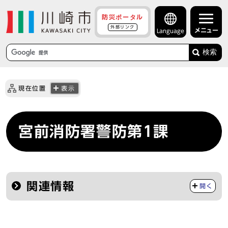
防災ポータル
外部リンク
メニュー
Language
検索
現在位置
表示
宮前消防署警防第1課
関連情報
開く