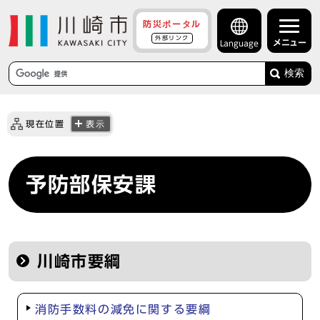
防災ポータル
外部リンク
メニュー
Language
検索
現在位置
表示
予防部保安課
川崎市要綱
消防手数料の減免に関する要綱