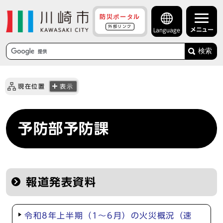
防災ポータル
外部リンク
メニュー
Language
検索
現在位置
表示
予防部予防課
報道発表資料
令和8年上半期（1～6月）の火災概況（速