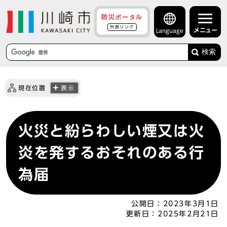
防災ポータル
外部リンク
メニュー
Language
検索
現在位置
表示
火災と紛らわしい煙又は火
炎を発するおそれのある行
為届
公開日：
2023年3月1日
更新日：
2025年2月21日