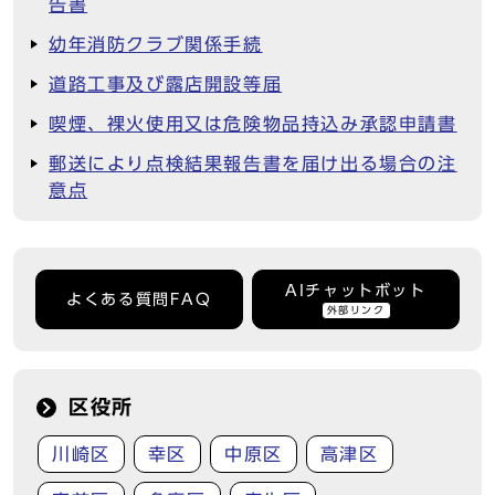
告書
幼年消防クラブ関係手続
道路工事及び露店開設等届
喫煙、裸火使用又は危険物品持込み承認申請書
郵送により点検結果報告書を届け出る場合の注
意点
AIチャットボット
よくある質問FAQ
外部リンク
区役所
川崎区
幸区
中原区
高津区