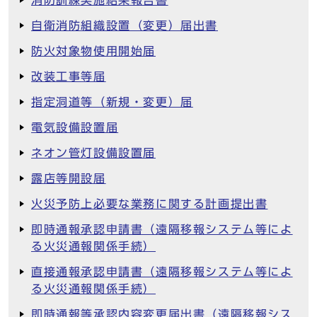
消防訓練実施結果報告書
自衛消防組織設置（変更）届出書
防火対象物使用開始届
改装工事等届
指定洞道等（新規・変更）届
電気設備設置届
ネオン管灯設備設置届
露店等開設届
火災予防上必要な業務に関する計画提出書
即時通報承認申請書（遠隔移報システム等によ
る火災通報関係手続）
直接通報承認申請書（遠隔移報システム等によ
る火災通報関係手続）
即時通報等承認内容変更届出書（遠隔移報シス