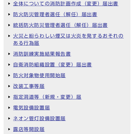
全体についての消防計画作成（変更）届出書
防火防災管理者選任（解任）届出書
統括防火防災管理者選任（解任）届出書
火災と紛らわしい煙又は火炎を発するおそれの
ある行為届
消防訓練実施結果報告書
自衛消防組織設置（変更）届出書
防火対象物使用開始届
改装工事等届
指定洞道等（新規・変更）届
電気設備設置届
ネオン管灯設備設置届
露店等開設届