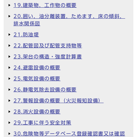
19.建築物，工作物の概要
20.囲い，油分離装置，ためます，床の傾斜，
排水関係図
21.防油堤
22.配管図及び配管支持物等
23.架台の構造・強度計算書
24.避雷設備の概要
25.電気設備の概要
26.静電気除去設備の概要
27.警報設備の概要（火災報知設備）
28.消火設備の概要
29.工事に伴う安全対策
30.危険物等データベース登録確認書又は確認