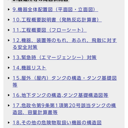
9.機器全体配置図（平面図・立面図）
10.工程概要説明書（発熱反応計算書）
11.工程概要図（フローシート）
12.機器，装置等のもれ，あふれ，飛散に対す
る安全対策
13.緊急時（エマージェンシー）対策
14.機器リスト
15.屋外（屋内）タンクの構造・タンク基礎図
等
16.地下タンクの構造,タンク基礎構造図等
17.危政令第9条第1項第20号該当タンクの構
造図，容量計算書等
18.その他の危険物取扱い機器の構造図