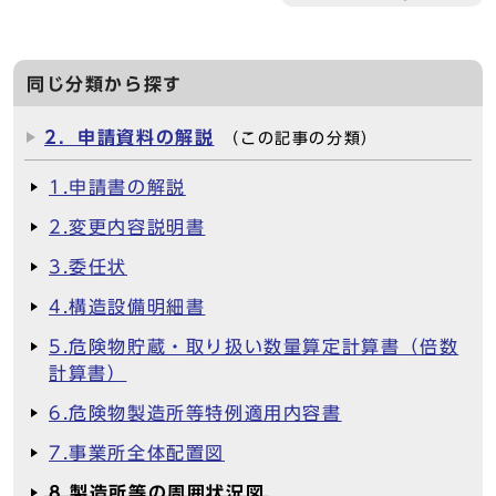
同じ分類から探す
2．申請資料の解説
（この記事の分類）
1.申請書の解説
2.変更内容説明書
3.委任状
4.構造設備明細書
5.危険物貯蔵・取り扱い数量算定計算書（倍数
計算書）
6.危険物製造所等特例適用内容書
7.事業所全体配置図
8.製造所等の周囲状況図