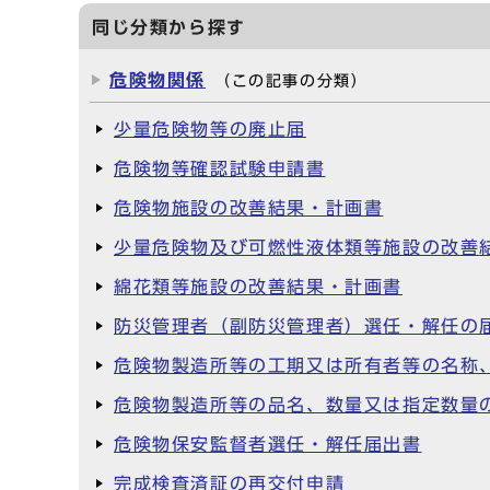
同じ分類から探す
危険物関係
（この記事の分類）
少量危険物等の廃止届
危険物等確認試験申請書
危険物施設の改善結果・計画書
少量危険物及び可燃性液体類等施設の改善
綿花類等施設の改善結果・計画書
防災管理者（副防災管理者）選任・解任の
危険物製造所等の工期又は所有者等の名称
危険物製造所等の品名、数量又は指定数量
危険物保安監督者選任・解任届出書
完成検査済証の再交付申請