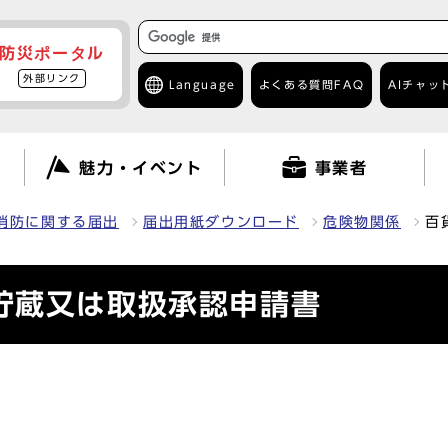
防災ポータル
外部リンク
Language
よくある質問
FAQ
AIチャッ
て
魅力・イベント
事業者
消防に関する届出
届出用紙ダウンロード
危険物関係
百
貯蔵又は取扱承認申請書