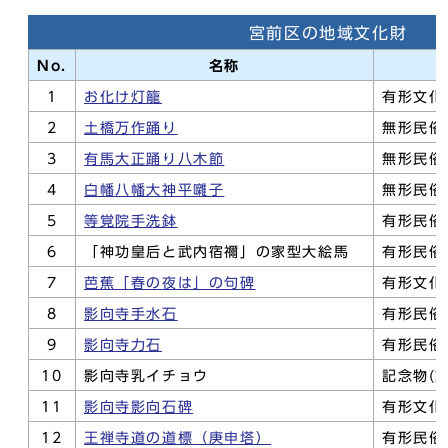
宮前区の地域文化財
No.
名称
1
お化け灯籠
有形文化
2
土橋万作踊り
無形民俗
3
有馬大正踊り八木節
無形民俗
4
白幡八幡大神平囃子
無形民俗
5
等覚院手洗鉢
有形民俗
6
「神功皇后と武内宿禰」の家型大絵馬
有形民俗
7
芭蕉「春の夜は」の句碑
有形文化
8
影向寺手水石
有形民俗
9
影向寺力石
有形民俗
10
影向寺乳イチョウ
記念物(
11
影向寺影向石碑
有形文化
12
王禅寺道の道標（庚申塔）
有形民俗