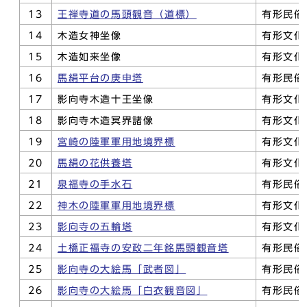
13
王禅寺道の馬頭観音（道標）
有形民俗
14
木造女神坐像
有形文化
15
木造如来坐像
有形文化
16
馬絹平台の庚申塔
有形民俗
17
影向寺木造十王坐像
有形文化
18
影向寺木造冥界諸像
有形文化
19
宮崎の陸軍軍用地境界標
有形文化
20
馬絹の花供養塔
有形文化
21
泉福寺の手水石
有形民俗
22
神木の陸軍軍用地境界標
有形文化
23
影向寺の五輪塔
有形文化
24
土橋正福寺の安政二年銘馬頭観音塔
有形民俗
25
影向寺の大絵馬「武者図」
有形民俗
26
影向寺の大絵馬「白衣観音図」
有形民俗